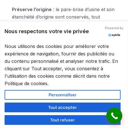
Préserve l’origine
: le pare-brise d’usine et son
étanchéité d’origine sont conservés, tout
comme les réglages d’usine des capteurs.
Powered by
Nous respectons votre vie privée
C’est pourquoi nous privilégions toujours la
réparation quand les critères techniques le
Nous utilisons des cookies pour améliorer votre
permettent. Ce n’est pas seulement moins cher
expérience de navigation, fournir des publicités ou
pour vous : c’est aussi le bon choix pour votre
du contenu personnalisé et analyser notre trafic. En
véhicule et l’environnement.
cliquant sur Tout accepter, vous consentez à
l'utilisation des cookies comme décrit dans notre
Arbre de décision : que faire
Politique de cookies.
dans votre cas ?
Personnaliser
Tout accepter
Tout refuser