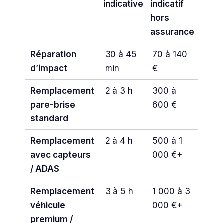
indicative
indicatif
hors
assurance
Réparation
30 à 45
70 à 140
d’impact
min
€
Remplacement
2 à 3 h
300 à
pare-brise
600 €
standard
Remplacement
2 à 4 h
500 à 1
avec capteurs
000 €+
/ ADAS
Remplacement
3 à 5 h
1 000 à 3
véhicule
000 €+
premium /