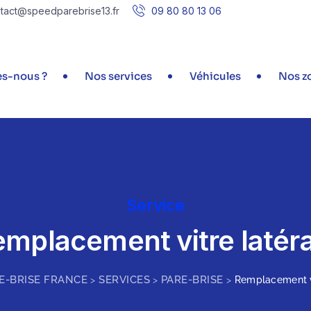
tact@speedparebrise13.fr
09 80 80 13 06
s-nous ?
Nos services
Véhicules
Nos zo
Service
mplacement vitre latér
E-BRISE FRANCE
SERVICES
PARE-BRISE
>
>
>
Remplacement vi