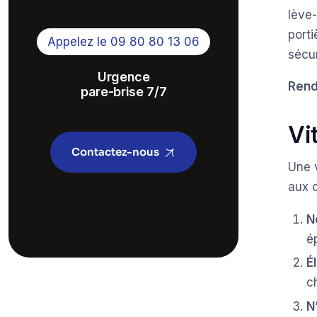
lève
porti
Appelez le 09 80 80 13 06
sécu
Urgence
Rend
pare-brise 7/7
Vi
Contactez-nous
Une v
aux d
N
é
É
c
N