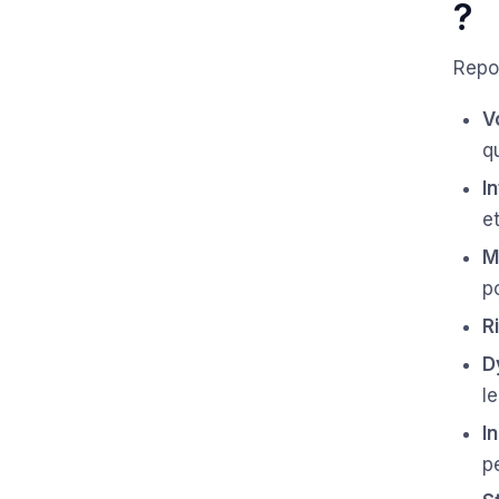
?
Repo
V
q
I
e
M
p
R
D
l
I
p