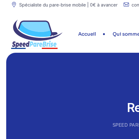
Spécialiste du pare-brise mobile | 0€ à avancer
con
Accueil
Qui somme
Speed Pare-Brise France
Re
SPEED PAR