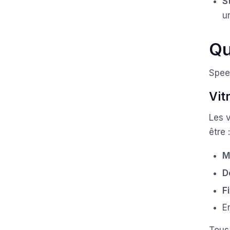
S
u
Qu
Speed
Vit
Les v
être 
M
D
F
E