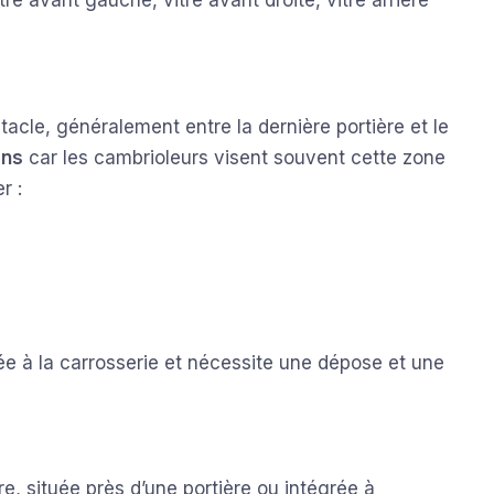
tre avant gauche, vitre avant droite, vitre arrière
bitacle, généralement entre la dernière portière et le
ons
car les cambrioleurs visent souvent cette zone
r :
lée à la carrosserie et nécessite une dépose et une
re, située près d’une portière ou intégrée à