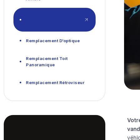
Remplacement Vitre
Latérale
Remplacement D’optique
Remplacement Toit
Panoramique
Remplacement Rétroviseur
Votr
vand
véhi