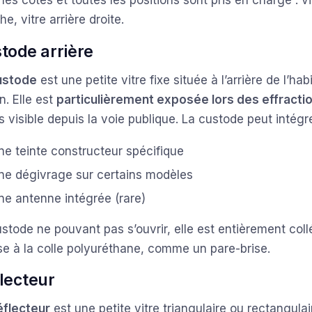
les côtés et toutes les positions sont pris en charge : vi
e, vitre arrière droite.
tode arrière
ustode
est une petite vitre fixe située à l’arrière de l’ha
n. Elle est
particulièrement exposée lors des effracti
 visible depuis la voie publique. La custode peut intégre
ne teinte constructeur spécifique
ne dégivrage sur certains modèles
ne antenne intégrée (rare)
stode ne pouvant pas s’ouvrir, elle est entièrement col
se à la colle polyuréthane, comme un pare-brise.
lecteur
éflecteur
est une petite vitre triangulaire ou rectangulai