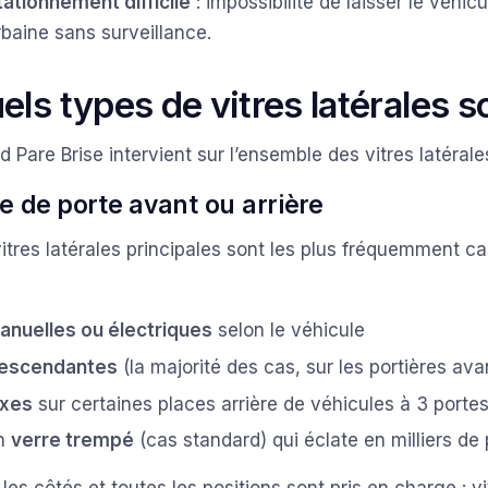
tationnement difficile
: impossibilité de laisser le véhi
rbaine sans surveillance.
els types de vitres latérales 
 Pare Brise intervient sur l’ensemble des vitres latérales
re de porte avant ou arrière
itres latérales principales sont les plus fréquemment c
:
anuelles ou électriques
selon le véhicule
escendantes
(la majorité des cas, sur les portières ava
ixes
sur certaines places arrière de véhicules à 3 porte
n
verre trempé
(cas standard) qui éclate en milliers de