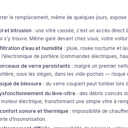
rter le remplacement, même de quelques jours, expose vo
ol et intrusion
: une vitre cassée, c’est un accès direct à 
ui s’y trouve. Même garé devant chez vous, votre voiture
nfiltration d’eau et humidité
: pluie, rosée nocturne et l
t l’électronique de portière (commandes électriques, hau
orceaux de verre persistants
: malgré un premier nett
ortière, sous les sièges, dans les vide-poches — risque 
isque de blessure
: du verre coupant peut tomber lors 
ysfonctionnement du lève-vitre
: des débris coincés
e moteur électrique, transformant une simple vitre à rem
nconfort sonore et thermique
: impossibilité de chauff
erte d’insonorisation.