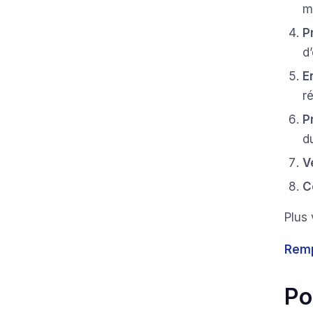
m
P
d’
E
r
P
d
V
C
Plus 
Remp
Po