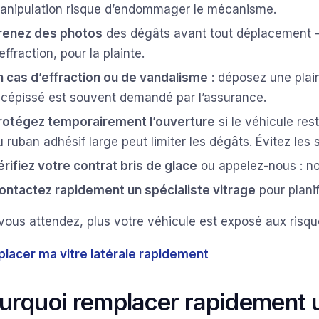
anipulation risque d’endommager le mécanisme.
renez des photos
des dégâts avant tout déplacement — u
effraction, pour la plainte.
n cas d’effraction ou de vandalisme
: déposez une plai
écépissé est souvent demandé par l’assurance.
rotégez temporairement l’ouverture
si le véhicule res
u ruban adhésif large peut limiter les dégâts. Évitez les s
érifiez votre contrat bris de glace
ou appelez-nous : no
ontactez rapidement un spécialiste vitrage
pour plani
vous attendez, plus votre véhicule est exposé aux risqu
lacer ma vitre latérale rapidement
urquoi remplacer rapidement u