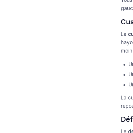
Tous 
gauch
Cus
La
c
hayo
moins
U
U
U
La cu
repo
Déf
Le
d