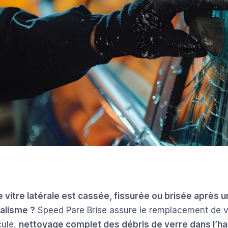
e vitre latérale est cassée, fissurée ou brisée après u
alisme ?
Speed Pare Brise assure le remplacement de vi
cule,
nettoyage complet des débris de verre dans l’hab