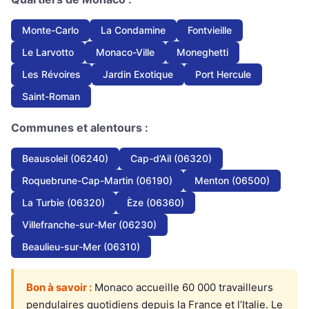
Monte-Carlo
La Condamine
Fontvieille
Le Larvotto
Monaco-Ville
Moneghetti
Les Révoires
Jardin Exotique
Port Hercule
Saint-Roman
Communes et alentours :
Beausoleil (06240)
Cap-d’Ail (06320)
Roquebrune-Cap-Martin (06190)
Menton (06500)
La Turbie (06320)
Èze (06360)
Villefranche-sur-Mer (06230)
Beaulieu-sur-Mer (06310)
Bon à savoir :
Monaco accueille 60 000 travailleurs
pendulaires quotidiens depuis la France et l’Italie. Le