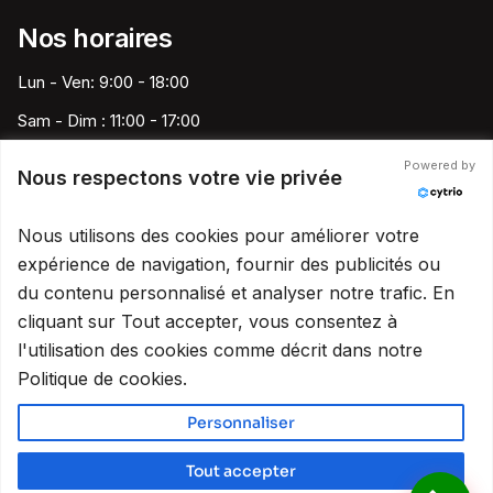
Nos horaires
Lun - Ven: 9:00 - 18:00
Sam - Dim : 11:00 - 17:00
Powered by
Nous respectons votre vie privée
Speed Pare-Brise France
Nous utilisons des cookies pour améliorer votre
contact@speedparebrise13.fr
expérience de navigation, fournir des publicités ou
09 80 80 13 06
du contenu personnalisé et analyser notre trafic. En
cliquant sur Tout accepter, vous consentez à
Marseille
-
Lyon
-
Nantes
-
Nice
-
Bordeaux
-
Montpellier
-
l'utilisation des cookies comme décrit dans notre
Nîmes
-
Toulouse
-
Monaco
-
Antibes
-
Tarbes
Politique de cookies.
Personnaliser
Copyright © 2019-2026
Speed Pare-Brise
Tout accepter