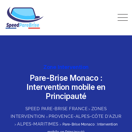
Skip
to
content
Speed Pare-Brise France
Zone Intervention
Pare-Brise Monaco :
Intervention mobile en
Principauté
SPEED PARE-BRISE FRANCE
ZONES
>
INTERVENTION
PROVENCE-ALPES-CÔTE D'AZUR
>
ALPES-MARITIMES
>
>
Pare-Brise Monaco : Intervention
mobile en Principauté