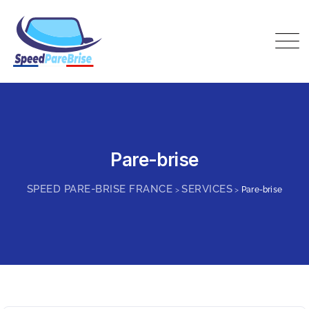
Skip
to
content
Speed Pare-Brise France
Pare-brise
SPEED PARE-BRISE FRANCE
SERVICES
>
>
Pare-brise