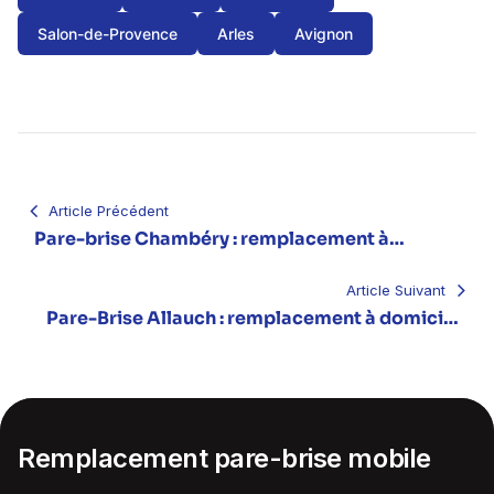
Salon-de-Provence
Arles
Avignon
Navigation
de
l’article
Article Précédent
Pare-brise Chambéry : remplacement à
domicile
Article Suivant
Pare-Brise Allauch : remplacement à domicile
(13190)
Remplacement pare-brise mobile