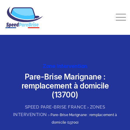
Skip
to
content
Speed Pare-Brise France
Zone Intervention
Pare-Brise Marignane :
remplacement à domicile
(13700)
SPEED PARE-BRISE FRANCE
ZONES
>
INTERVENTION
>
Pare-Brise Marignane : remplacement à
domicile (13700)