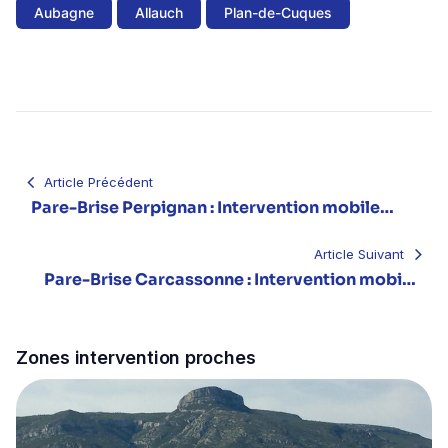
Aubagne
Allauch
Plan-de-Cuques
Navigation
de
l’article
Article Précédent
Pare-Brise Perpignan : Intervention mobile
Pyrénées-Orientales & Roussillon
Article Suivant
Pare-Brise Carcassonne : Intervention mobile
Aude & Cité médiévale
Zones intervention proches
Go to Remplacement pare-brise Salon-de-Provence