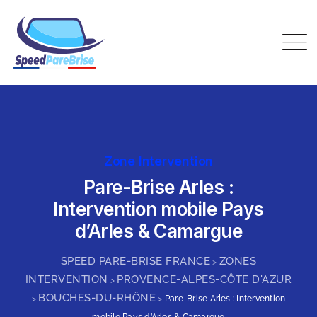
Skip
to
content
Speed Pare-Brise France
Zone Intervention
Pare-Brise Arles :
Intervention mobile Pays
d’Arles & Camargue
SPEED PARE-BRISE FRANCE
ZONES
>
INTERVENTION
PROVENCE-ALPES-CÔTE D'AZUR
>
BOUCHES-DU-RHÔNE
>
>
Pare-Brise Arles : Intervention
mobile Pays d’Arles & Camargue