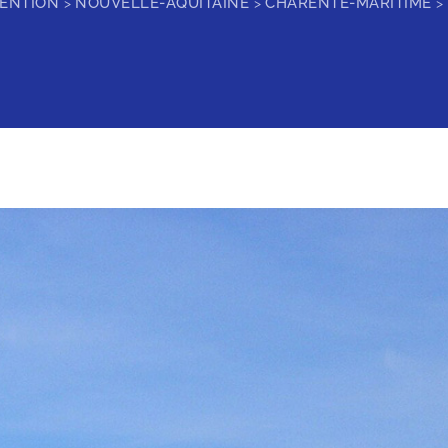
VENTION
NOUVELLE-AQUITAINE
CHARENTE-MARITIME
>
>
>