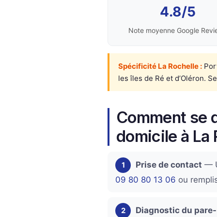
4.8/5
Note moyenne Google Revi
Spécificité La Rochelle :
Port
les îles de Ré et d’Oléron. S
Comment se d
domicile à La 
Prise de contact
— U
1
09 80 80 13 06
ou remplis
Diagnostic du pare-
2