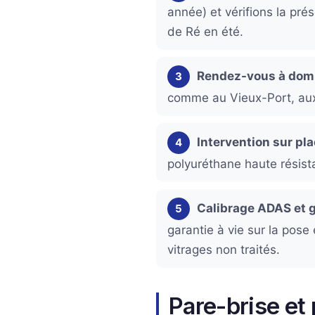
année) et vérifions la pré
de Ré en été.
Rendez-vous à domi
3
comme au Vieux-Port, aux
Intervention sur pl
4
polyuréthane haute résista
Calibrage ADAS et 
5
garantie à vie sur la pose 
vitrages non traités.
Pare-brise et 