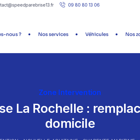
tact@speedparebrise13.fr
09 80 80 13 06
s-nous ?
Nos services
Véhicules
Nos zo
Zone Intervention
ise La Rochelle : rempla
domicile