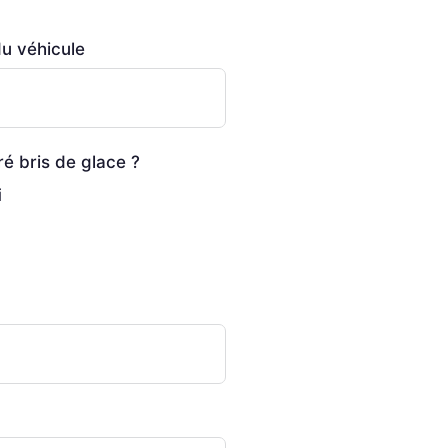
u véhicule
é bris de glace ?
i