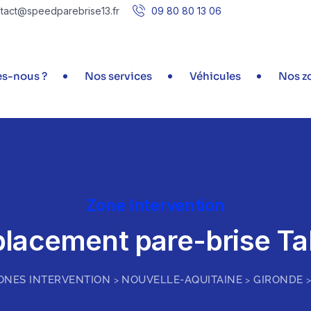
tact@speedparebrise13.fr
09 80 80 13 06
s-nous ?
Nos services
Véhicules
Nos zo
Zone Intervention
lacement pare-brise Ta
ONES INTERVENTION
NOUVELLE-AQUITAINE
GIRONDE
>
>