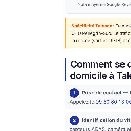
Note moyenne Google Revi
Spécificité Talence :
Talence,
CHU Pellegrin-Sud. Le trafic
la rocade (sorties 16-18) et 
Comment se d
domicile à Ta
Prise de contact
— U
1
Appelez le
09 80 80 13 0
Identification du vi
2
capteurs ADAS, caméra et 