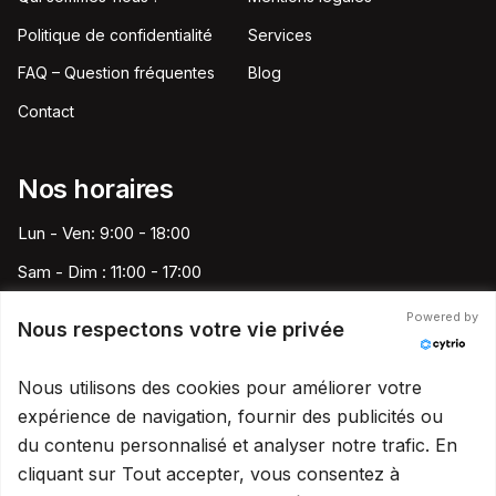
Politique de confidentialité
Services
FAQ – Question fréquentes
Blog
Contact
Nos horaires
Lun - Ven: 9:00 - 18:00
Sam - Dim : 11:00 - 17:00
Powered by
Nous respectons votre vie privée
Speed Pare-Brise France
Nous utilisons des cookies pour améliorer votre
contact@speedparebrise13.fr
expérience de navigation, fournir des publicités ou
09 80 80 13 06
du contenu personnalisé et analyser notre trafic. En
cliquant sur Tout accepter, vous consentez à
Marseille
-
Lyon
-
Nantes
-
Nice
-
Bordeaux
-
Montpellier
-