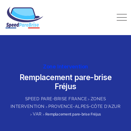
Skip
to
content
Speed Pare-Brise France
Zone Intervention
Remplacement pare-brise
Fréjus
SPEED PARE-BRISE FRANCE
ZONES
>
INTERVENTION
PROVENCE-ALPES-CÔTE D'AZUR
>
VAR
>
>
Remplacement pare-brise Fréjus