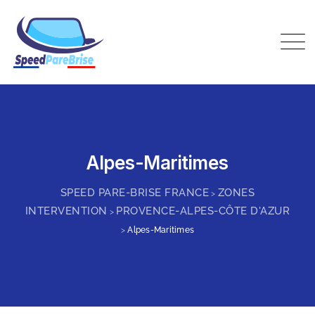
Skip
to
content
Speed Pare-Brise France
Alpes-Maritimes
SPEED PARE-BRISE FRANCE
ZONES
>
INTERVENTION
PROVENCE-ALPES-CÔTE D'AZUR
>
>
Alpes-Maritimes