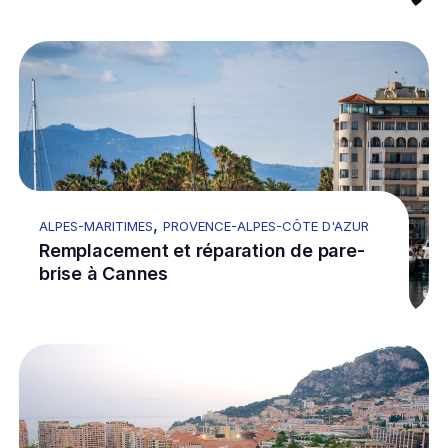
Go to Remplacement et réparation de pare-brise à C
Re
,
ALPES-MARITIMES
PROVENCE-ALPES-CÔTE D'AZUR
Remplacement et réparation de pare-
brise à Cannes
Go to Pare-Brise Monaco : Intervention mobile en Pri
Re