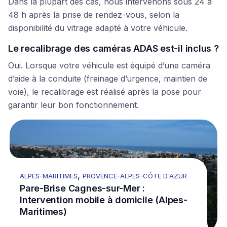
Dans la plupart des cas, nous intervenons sous 24 à
48 h après la prise de rendez-vous, selon la
disponibilité du vitrage adapté à votre véhicule.
Le recalibrage des caméras ADAS est-il inclus ?
Oui. Lorsque votre véhicule est équipé d’une caméra
d’aide à la conduite (freinage d’urgence, maintien de
voie), le recalibrage est réalisé après la pose pour
garantir leur bon fonctionnement.
Go to Pare-Brise Cagnes-sur-Mer : Intervention mobil
Pa
,
ALPES-MARITIMES
PROVENCE-ALPES-CÔTE D'AZUR
Pare-Brise Cagnes-sur-Mer :
Intervention mobile à domicile (Alpes-
Maritimes)