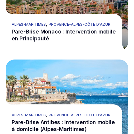
,
ALPES-MARITIMES
PROVENCE-ALPES-CÔTE D'AZUR
Pare-Brise Monaco : Intervention mobile
en Principauté
Go to Pare-Brise Antibes : Intervention mobile à domi
Re
,
ALPES-MARITIMES
PROVENCE-ALPES-CÔTE D'AZUR
Pare-Brise Antibes : Intervention mobile
à domicile (Alpes-Maritimes)