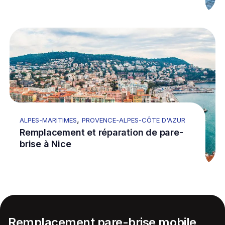
Go to Remplacement et réparation de pare-brise à N
Re
,
ALPES-MARITIMES
PROVENCE-ALPES-CÔTE D'AZUR
Remplacement et réparation de pare-
brise à Nice
Remplacement pare-brise mobile