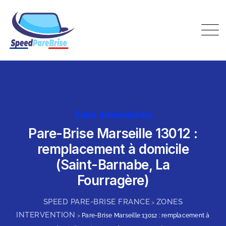
Skip
to
content
Speed Pare-Brise France
Zone Intervention
Pare-Brise Marseille 13012 :
remplacement à domicile
(Saint-Barnabe, La
Fourragère)
SPEED PARE-BRISE FRANCE
ZONES
>
INTERVENTION
>
Pare-Brise Marseille 13012 : remplacement à