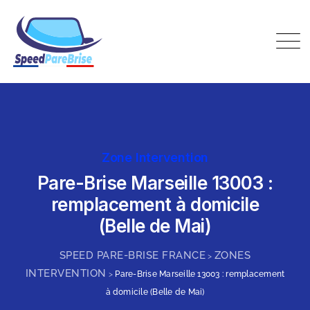
Skip
to
content
Speed Pare-Brise France
Zone Intervention
Pare-Brise Marseille 13003 :
remplacement à domicile
(Belle de Mai)
SPEED PARE-BRISE FRANCE
ZONES
>
INTERVENTION
>
Pare-Brise Marseille 13003 : remplacement
à domicile (Belle de Mai)